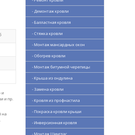
- Ремонт кровли
- Демонтаж кровли
- Балластная кровля
- Стяжка кровли
б
- Монтаж мансардных окон
- Обогрев кровли
- Монтаж битумной черепицы
- Крыша из ондулина
- Замена кровли
 и
и и пр.
- Кровля из профнастила
- Покраска кровли крыши
й на
.
- Инверсионная кровля
- Монтаж Шинглас