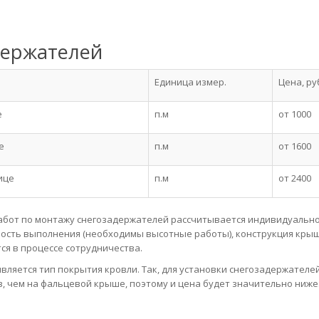
держателей
Единица измер.
Цена, ру
е
п.м
от 1000
е
п.м
от 1600
ице
п.м
от 2400
абот по монтажу снегозадержателей рассчитывается индивидуально
ность выполнения (необходимы высотные работы), конструкция крыш
ся в процессе сотрудничества.
ляется тип покрытия кровли. Так, для установки снегозадержателе
 чем на фальцевой крыше, поэтому и цена будет значительно ниже