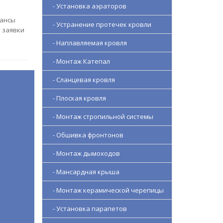
- Установка аэраторов
юансы
- Устранение протечек кровли
 заявки
- Наплавляемая кровля
- Монтаж Катепал
- Сланцевая кровля
- Плоская кровля
- Монтаж стропильной системы
- Обшивка фронтонов
- Монтаж дымоходов
- Мансардная крыша
- Монтаж керамической черепицы
- Установка парапетов