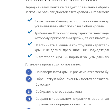
Перед началом монтажа следует правильно выбрать
несколько разновидностей этих кровельных элемен
Решетчатые. Самые распространенные констр
устанавливать абсолютно на любой кровле.
Трубчатые. Второй по популярности снегозад
которому прикреплены трубки, также имеет у
Пластинчатые. Данные конструкции характери
крыши не должен превышать 30°. Подходят дл
Снегостопор. Лучший вариант защиты для мяг
Установка производится поэтапно:
На поверхности крыши размечаются места бу
Обрешетку в обозначенных местах обязател
брусками
Собирают снегозадержатели
Сверлят в кровельном покрытии отверстия д
обрешетке с определенным шагом