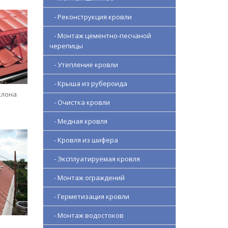
- Реконструкция кровли
- Монтаж цементно-песчаной
черепицы
- Утепление кровли
- Крыша из рубероида
клона
- Очистка кровли
- Медная кровля
- Кровля из шифера
- Эксплуатируемая кровля
- Монтаж ограждений
- Герметизация кровли
- Монтаж водостоков