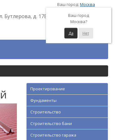
Ваш город:
Москва
Ваш город
л. Бутлерова, д. 17Б
Москва?
Да
Нет
Проектирование
ей
Фундаменты
Строительство
Строительство бани
Строительство гаража