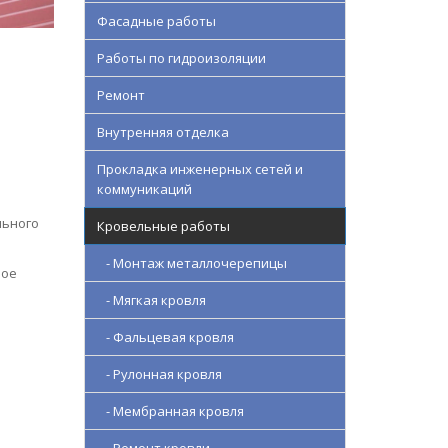
Фасадные работы
Работы по гидроизоляции
Ремонт
Внутренняя отделка
Прокладка инженерных сетей и
коммуникаций
льного
Кровельные работы
- Монтаж металлочерепицы
бое
- Мягкая кровля
- Фальцевая кровля
- Рулонная кровля
- Мембранная кровля