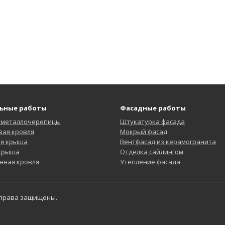
ьные работы
Фасадные работы
 металлочерепицы
Штукатурка фасада
ая кровля
Мокрый фасад
ая крыша
Вентфасад из керамогранита
 крыша
Отделка сайдингом
нная кровля
Утепление фасада
 права защищены.