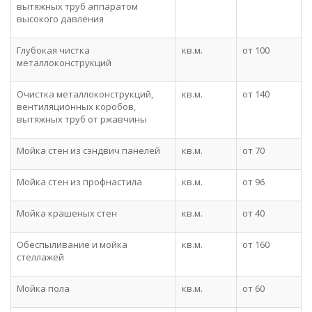
вытяжных труб аппаратом
высокого давления
Глубокая чистка
кв.м.
от 100
металлоконструкций
Очистка металлоконструкций,
кв.м.
от 140
вентиляционных коробов,
вытяжных труб от ржавчины
Мойка стен из сэндвич панелей
кв.м.
от 70
Мойка стен из профнастила
кв.м.
от 96
Мойка крашеных стен
кв.м.
от 40
Обеспыливание и мойка
кв.м.
от 160
стеллажей
Мойка пола
кв.м.
от 60