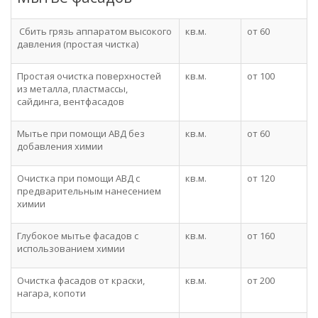
Сбить грязь аппаратом высокого
кв.м.
от 60
давления (простая чистка)
Простая очистка поверхностей
кв.м.
от 100
из металла, пластмассы,
сайдинга, вентфасадов
Мытье при помощи АВД без
кв.м.
от 60
добавления химии
Очистка при помощи АВД с
кв.м.
от 120
предварительным нанесением
химии
Глубокое мытье фасадов с
кв.м.
от 160
использованием химии
Очистка фасадов от краски,
кв.м.
от 200
нагара, копоти