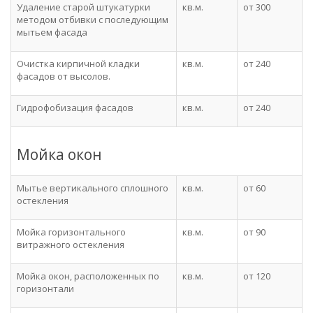
Удаление старой штукатурки
кв.м.
от 300
методом отбивки с последующим
мытьем фасада
Очистка кирпичной кладки
кв.м.
от 240
фасадов от высолов.
Гидрофобизация фасадов
кв.м.
от 240
Мойка окон
Мытье вертикального сплошного
кв.м.
от 60
остекления
Мойка горизонтального
кв.м.
от 90
витражного остекления
Мойка окон, расположенных по
кв.м.
от 120
горизонтали