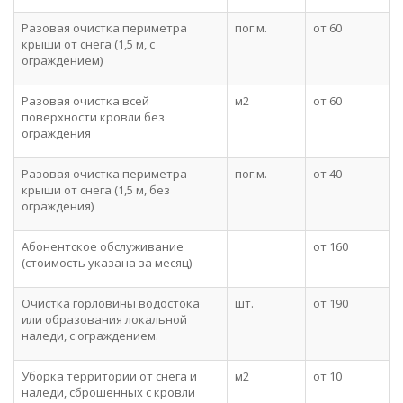
Разовая очистка периметра
пог.м.
от 60
крыши от снега (1,5 м, с
ограждением)
Разовая очистка всей
м2
от 60
поверхности кровли без
ограждения
Разовая очистка периметра
пог.м.
от 40
крыши от снега (1,5 м, без
ограждения)
Абонентское обслуживание
от 160
(стоимость указана за месяц)
Очистка горловины водостока
шт.
от 190
или образования локальной
наледи, с ограждением.
Уборка территории от снега и
м2
от 10
наледи, сброшенных с кровли