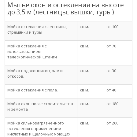
Мытье окон и остекления на высоте
до 3,5 м (лестницы, вышки, туры)
Мойка остекления с лестницы,
кв.м.
от 100
стремянки и туры
Мойка остекления с
кв.м.
от 70
использованием
телескопической штанги
Мойка подоконников, рам и
кв.м.
от 30
откосов.
Мойка остекления с пола.
кв.м.
от 40
Мойка окон после строительства
кв.м.
от 180
и ремонта
Мойка сильнозагрязненного
кв.м.
от 260
остекления с применением
кислотных и щелочных моющих