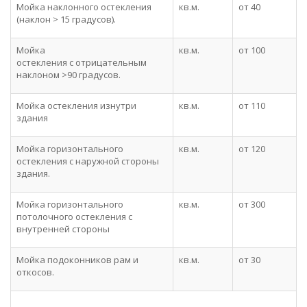
Мойка наклонного остекления
кв.м.
от 40
(наклон > 15 градусов).
Мойка
кв.м.
от 100
остекления c отрицательным
наклоном >90 градусов.
Мойка остекления изнутри
кв.м.
от 110
здания
Мойка горизонтального
кв.м.
от 120
остекления с наружной стороны
здания.
Мойка горизонтального
кв.м.
от 300
потолочного остекления с
внутренней стороны
Мойка подоконников рам и
кв.м.
от 30
откосов.