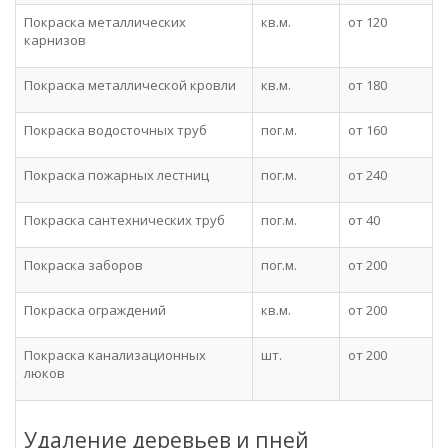
Покраска металлических
кв.м.
от 120
карнизов
Покраска металлической кровли
кв.м.
от 180
Покраска водосточных труб
пог.м.
от 160
Покраска пожарных лестниц
пог.м.
от 240
Покраска сантехнических труб
пог.м.
от 40
Покраска заборов
пог.м.
от 200
Покраска ограждений
кв.м.
от 200
Покраска канализационных
шт.
от 200
люков
Удаление деревьев и пней