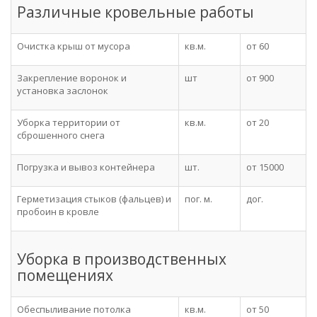
Различные кровельные работы
Очистка крыш от мусора
кв.м.
от 60
Закрепление воронок и
шт
от 900
установка заслонок
Уборка территории от
кв.м.
от 20
сброшенного снега
Погрузка и вывоз контейнера
шт.
от 15000
Герметизация стыков (фальцев) и
пог. м.
дог.
пробоин в кровле
Уборка в производственных
помещениях
Обеспыливание потолка
кв.м.
от 50