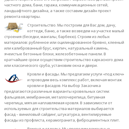
частного дома, бани, гаража, коммуникационных сетей,
ландшафтного дизайна, а также составим дизайн проект
ремонта квартиры.
Строительство. Мы построим для Вас дом, дачу,
коттедж, баню, а также возведем на участке малый
строения (беседки, мангалы, барбекю). Строим из любых
материалов: рубленное или оцилиндрованное бревно, клееный
или калиброванный брус, кирпич, натуральный камень,
ячеистые бетонные блоки, железобетонные панели. В
кратчайшие сроки осуществим строительство каркасного дома
или классического сруба, установим окна и двери.
Кровли и фасады. Мы предлагаем услуги «под ключ»
и проводим весь комплекс работ, включая монтаж
кровли и фасадов. На выбор Заказчика
предлагаются различные варианты кровельных систем:
фальцевая, мембранная, металлочерепица, битумная
черепица, мягкая наплавляемая кровля. В зависимости от
используемых для строительства материалов выбирается
фасад – виниловый сайдинг, штукатурка, вентилируемые
фасады из профлиста, керамогранита, фиброцементных плит.
Ремонт и отделка. Мы проводим ремонтные