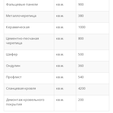
Фальцевые панели
кв.м.
900
Металлочерепица
кв.м.
380
Керамическая
кв.м.
1000
Цементно-песчаная
кв.м.
800
черепица
Шифер
кв.м.
500
Ондулин
кв.м.
360
Профлист
кв.м.
540
Сланцевая кровля
кв.м.
4200
Демонтаж кровельного
кв.м.
200
покрытия