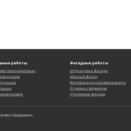
ьные работы
Фасадные работы
 металлочерепицы
Штукатурка фасада
ая кровля
Мокрый фасад
ая крыша
Вентфасад из керамогранита
 крыша
Отделка сайдингом
нная кровля
Утепление фасада
 права защищены.