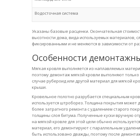
Водосточная система
Указаны базовые расценки. Окончательная стоимост
высотности дома, вида используемых материалов, сл
фиксированными и не меняются в зависимости от ра
Особенности демонтажны
Мягкая кровля выполняется из наплавляемых матери
поэтому демонтаж мягкой кровли выполняют только 
случае рубероид или другой материал для мягкой кр
крыши.
Кровельное полотно разрубается специальным кров
используется штроборез. Толщина покрытия может до
более затратного ремонта с удалением старого пок
толщины слоя битума. Полученные куски вручную от
на мягкой кровле для этой цели обычно использует
материал, его демонтируют с параллельным удалени
быть использовано дважды, поэтому после демонтаж