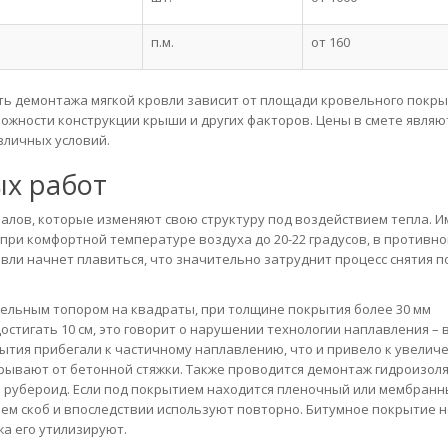
п.м.
от 160
ь демонтажа мягкой кровли зависит от площади кровельного покры
ожности конструкции крыши и других факторов. Цены в смете являю
зличных условий.
х работ
алов, которые изменяют свою структуру под воздействием тепла. 
при комфортной температуре воздуха до 20-22 градусов, в противн
овли начнет плавиться, что значительно затруднит процесс снятия п
ельным топором на квадраты, при толщине покрытия более 30 мм
стигать 10 см, это говорит о нарушении технологии наплавления – 
рытия прибегали к частичному наплавлению, что и привело к увелич
рывают от бетонной стяжки. Также проводится демонтаж гидроизоля
ся рубероид. Если под покрытием находится пленочный или мембран
ем скоб и впоследствии используют повторно. Битумное покрытие 
а его утилизируют.