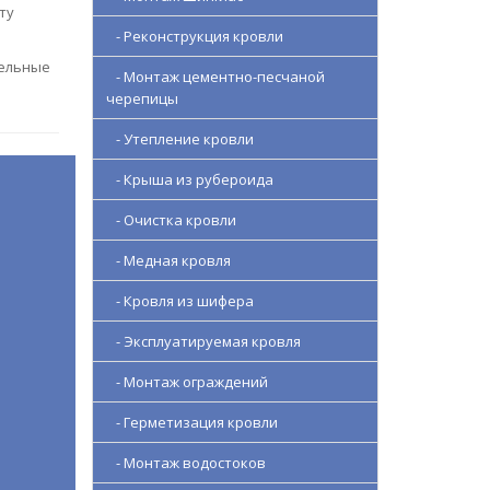
ту
- Реконструкция кровли
вельные
- Монтаж цементно-песчаной
черепицы
- Утепление кровли
- Крыша из рубероида
- Очистка кровли
- Медная кровля
- Кровля из шифера
- Эксплуатируемая кровля
- Монтаж ограждений
- Герметизация кровли
- Монтаж водостоков