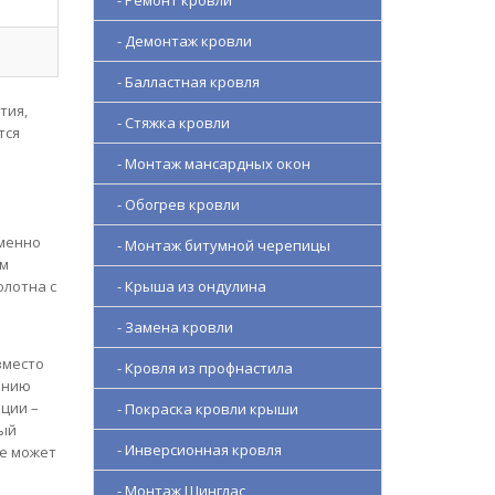
- Ремонт кровли
- Демонтаж кровли
- Балластная кровля
тия,
- Стяжка кровли
тся
- Монтаж мансардных окон
- Обогрев кровли
Именно
- Монтаж битумной черепицы
ом
олотна с
- Крыша из ондулина
- Замена кровли
вместо
- Кровля из профнастила
ению
ции –
- Покраска кровли крыши
ный
- Инверсионная кровля
не может
- Монтаж Шинглас