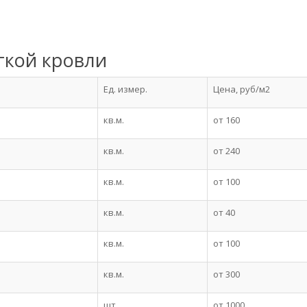
гкой кровли
Ед. измер.
Цена, руб/м2
кв.м.
от 160
кв.м.
от 240
кв.м.
от 100
кв.м.
от 40
кв.м.
от 100
кв.м.
от 300
шт.
от 1000