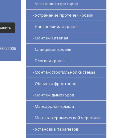
- Установка аэраторов
- Устранение протечек кровли
- Наплавляемая кровля
- Монтаж Катепал
.06.2006
- Сланцевая кровля
- Плоская кровля
- Монтаж стропильной системы
- Обшивка фронтонов
- Монтаж дымоходов
- Мансардная крыша
- Монтаж керамической черепицы
- Установка парапетов