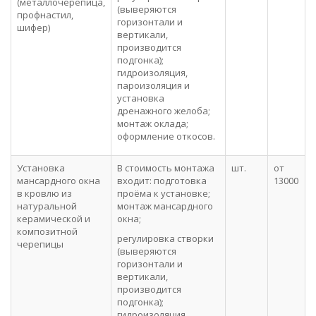
(металлочерепица,
(выверяются
профнастил,
горизонтали и
шифер)
вертикали,
производится
подгонка);
гидроизоляция,
пароизоляция и
установка
дренажного желоба;
монтаж оклада;
оформление откосов.
Установка
В стоимость монтажа
шт.
от
мансардного окна
входит: подготовка
13000
в кровлю из
проёма к установке;
натуральной
монтаж мансардного
керамической и
окна;
композитной
регулировка створки
черепицы
(выверяются
горизонтали и
вертикали,
производится
подгонка);
гидроизоляция,