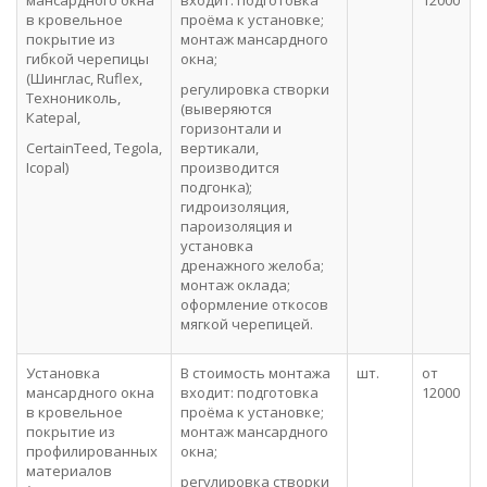
мансардного окна
входит: подготовка
12000
в кровельное
проёма к установке;
покрытие из
монтаж мансардного
гибкой черепицы
окна;
(Шинглас, Ruflex,
регулировка створки
Технониколь,
(выверяются
Кatepal,
горизонтали и
CertainTeed, Tegola,
вертикали,
Icopal)
производится
подгонка);
гидроизоляция,
пароизоляция и
установка
дренажного желоба;
монтаж оклада;
оформление откосов
мягкой черепицей.
Установка
В стоимость монтажа
шт.
от
мансардного окна
входит: подготовка
12000
в кровельное
проёма к установке;
покрытие из
монтаж мансардного
профилированных
окна;
материалов
регулировка створки