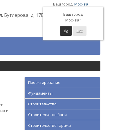
Ваш город:
Москва
Ваш город
л. Бутлерова, д. 17Б
Москва?
Да
Нет
Проектирование
Фундаменты
Строительство
ги
ных и
Строительство бани
Строительство гаража