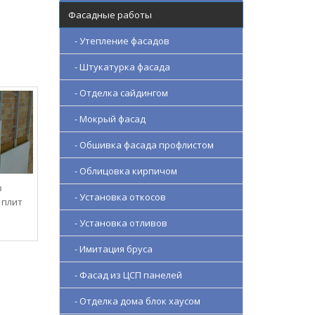
Фасадные работы
- Утепление фасадов
- Штукатурка фасада
- Отделка сайдингом
- Мокрый фасад
- Обшивка фасада профлистом
- Облицовка кирпичом
з
- Установка откосов
 плит
- Установка отливов
- Имитация бруса
- Фасад из ЦСП панелей
- Отделка дома блок хаусом