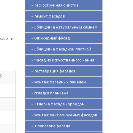
- Пескоструйная очистка
- Ремонт фасадов
- Облицовка натуральным камнем
- Клинкерный фасад
работ и
- Облицовка фасадной плиткой
- Фасад из искусственного камня
- Реставрация фасадов
б.
- Монтаж фасадных панелей
- Укладка планкена
- Отделка фасада короедом
- Монтаж вентилируемых фасадов
- Шпаклевка фасада