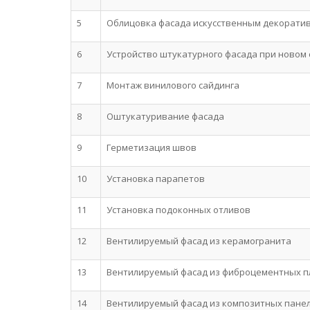
5
Облицовка фасада искусственным декорати
6
Устройство штукатурного фасада при новом
7
Монтаж винилового сайдинга
8
Оштукатуривание фасада
9
Герметизация швов
10
Установка парапетов
11
Установка подоконных отливов
12
Вентилируемый фасад из керамогранита
13
Вентилируемый фасад из фиброцементных п
14
Вентилируемый фасад из композитных пане