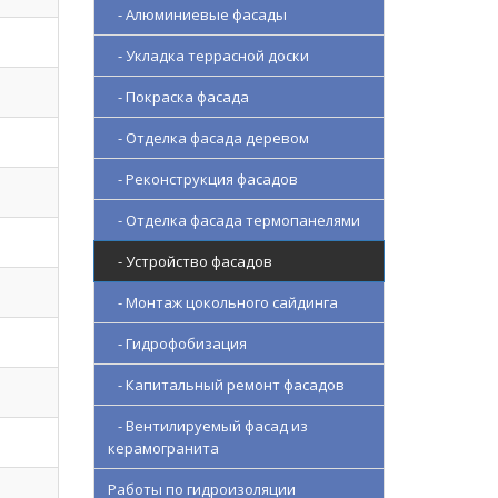
- Алюминиевые фасады
- Укладка террасной доски
- Покраска фасада
- Отделка фасада деревом
- Реконструкция фасадов
- Отделка фасада термопанелями
- Устройство фасадов
- Монтаж цокольного сайдинга
- Гидрофобизация
- Капитальный ремонт фасадов
- Вентилируемый фасад из
керамогранита
Работы по гидроизоляции