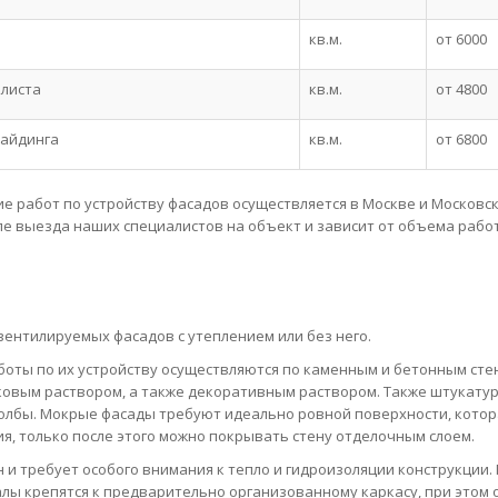
кв.м.
от 6000
 листа
кв.м.
от 4800
сайдинга
кв.м.
от 6800
е работ по устройству фасадов осуществляется в Москве и Московс
сле выезда наших специалистов на объект и зависит от объема работ
вентилируемых фасадов с утеплением или без него.
оты по их устройству осуществляются по каменным и бетонным сте
ковым раствором, а также декоративным раствором. Также штукату
толбы. Мокрые фасады требуют идеально ровной поверхности, котор
я, только после этого можно покрывать стену отделочным слоем.
и требует особого внимания к тепло и гидроизоляции конструкции.
лы крепятся к предварительно организованному каркасу, при этом 