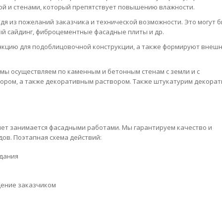
й и стенами, который препятствует повышению влажности.
я из пожеланий заказчика и технической возможности. Это могут 
ый сайдинг, фиброцементные фасадные плиты и др.
цию для подоблицовочной конструкции, а также формируют внеш
мы осуществляем по каменным и бетонным стенам с земли и с
ором, а также декоративным раствором. Также штукатурим декора
лет занимается фасадными работами. Мы гарантируем качество и
дов. Поэтапная схема действий:
адания
дение заказчиком