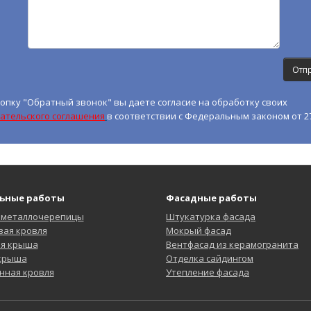
опку "Обратный звонок" вы даете согласие на обработку своих
ательского соглашения
в соответствии с Федеральным законом от 27
ьные работы
Фасадные работы
 металлочерепицы
Штукатурка фасада
ая кровля
Мокрый фасад
ая крыша
Вентфасад из керамогранита
 крыша
Отделка сайдингом
нная кровля
Утепление фасада