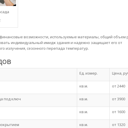
асада
2
– финансовые возможности, используемые материалы, общий объем 
овать индивидуальный имидж здания и надежно защищает его от
ого излучения, сезонного перепада температур.
дов
Ед. измер.
Цена, ру
кв.м.
от 2440
да под ключ
кв.м.
от 3900
кв.м.
от 1600
покрытием
кв.м.
от 1320