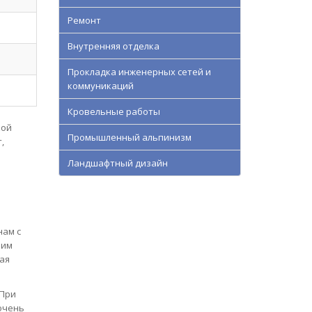
Ремонт
Внутренняя отделка
Прокладка инженерных сетей и
коммуникаций
Кровельные работы
кой
Промышленный альпинизм
,
Ландшафтный дизайн
нам с
рим
ая
 При
очень