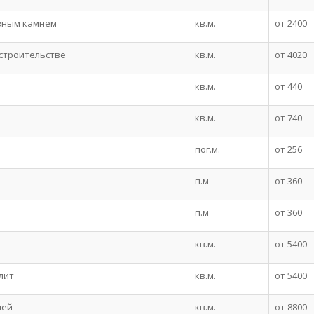
вным камнем
кв.м.
от 2400
 строительстве
кв.м.
от 4020
кв.м.
от 440
кв.м.
от 740
пог.м.
от 256
п.м
от 360
п.м
от 360
кв.м.
от 5400
лит
кв.м.
от 5400
лей
кв.м.
от 8800