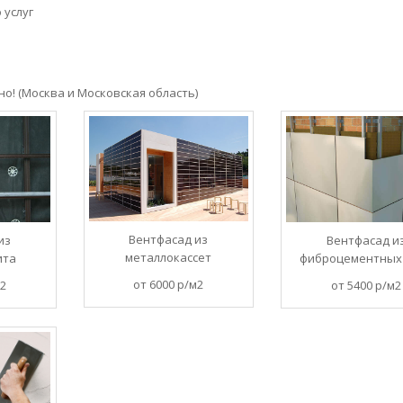
 услуг
о! (Москва и Московская область)
Вентфасад из
из
Вентфасад и
металлокассет
ита
фиброцементных
от 6000 р/м2
м2
от 5400 р/м2