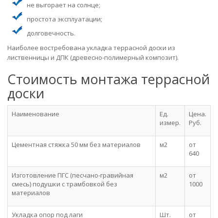
не выгорает на солнце;
простота эксплуатации;
долговечность.
Наиболее востребована укладка террасной доски из
лиственницы и ДПК (древесно-полимерный композит).
Стоимость монтажа террасной
доски
Наименование
Ед.
Цена.
измер.
Руб.
Цементная стяжка 50 мм без материалов
м2
от
640
Изготовление ПГС (песчано-гравийная
м2
от
смесь) подушки с трамбовкой без
1000
материалов
Укладка опор под лаги
Шт.
от