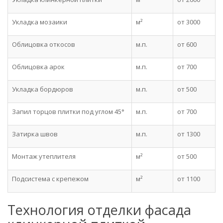
Укладка мозаики
м²
от 3000
Облицовка откосов
м.п.
от 600
Облицовка арок
м.п.
от 700
Укладка бордюров
м.п.
от 500
Запил торцов плитки под углом 45°
м.п.
от 700
Затирка швов
м.п.
от 1300
Монтаж утеплителя
м²
от 500
Подсистема с крепежом
м²
от 1100
Технология отделки фасада