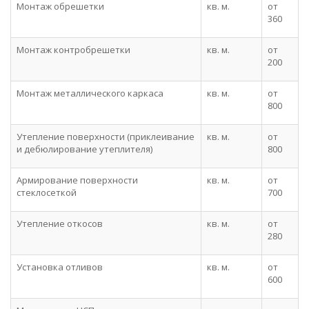
Монтаж обрешетки
кв. м.
от
360
Монтаж контробрешетки
кв. м.
от
200
Монтаж металлического каркаса
кв. м.
от
800
Утепление поверхности (приклеивание
кв. м.
от
и дебюлирование утеплителя)
800
Армирование поверхности
кв. м.
от
стеклосеткой
700
Утепление откосов
кв. м.
от
280
Установка отливов
кв. м.
от
600