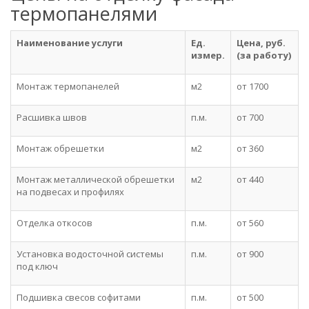
термопанелями
Наименование услуги
Ед.
Цена, руб.
измер.
(за работу)
Монтаж термопанелей
м2
от 1700
Расшивка швов
п.м.
от 700
Монтаж обрешетки
м2
от 360
Монтаж металлической обрешетки
м2
от 440
на подвесах и профилях
Отделка откосов
п.м.
от 560
Установка водосточной системы
п.м.
от 900
под ключ
Подшивка свесов софитами
п.м.
от 500