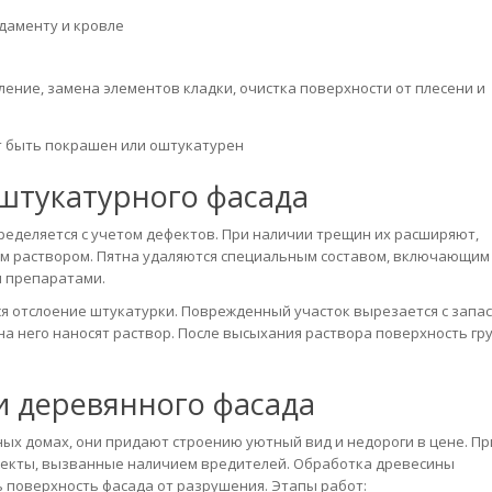
даменту и кровле
ение, замена элементов кладки, очистка поверхности от плесени и
т быть покрашен или оштукатурен
штукатурного фасада
ределяется с учетом дефектов. При наличии трещин их расширяют,
м раствором. Пятна удаляются специальным составом, включающим
и препаратами.
я отслоение штукатурки. Поврежденный участок вырезается с запасо
 на него наносят раствор. После высыхания раствора поверхность гр
и деревянного фасада
ых домах, они придают строению уютный вид и недороги в цене. Пр
фекты, вызванные наличием вредителей. Обработка древесины
поверхность фасада от разрушения. Этапы работ: