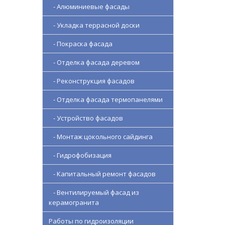
- Алюминиевые фасады
- Укладка террасной доски
- Покраска фасада
- Отделка фасада деревом
- Реконструкция фасадов
- Отделка фасада термопанелями
- Устройство фасадов
- Монтаж цокольного сайдинга
- Гидрофобизация
- Капитальный ремонт фасадов
- Вентилируемый фасад из
керамогранита
Работы по гидроизоляции