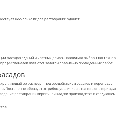
ществует несколько видов реставрации здания:
ции фасадов зданий и частных домов. Правильно выбранная техноло
профессионалов являются залогом правильно проведенных работ.
фасадов
скрепляющий ее раствор – под воздействием осадков и перепадов
. Постепенно образуется грибок, увеличиваются теплопотери здан
оведение реставрации кирпичной кладки производится в следующем
ктов