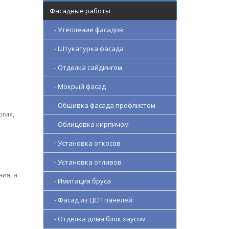
Фасадные работы
- Утепление фасадов
- Штукатурка фасада
- Отделка сайдингом
- Мокрый фасад
- Обшивка фасада профлистом
гия,
- Облицовка кирпичом
- Установка откосов
- Установка отливов
ия, а
- Имитация бруса
- Фасад из ЦСП панелей
- Отделка дома блок хаусом