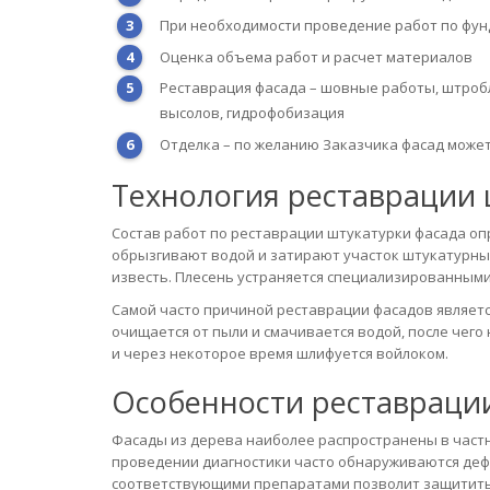
При необходимости проведение работ по фун
Оценка объема работ и расчет материалов
Реставрация фасада – шовные работы, штробл
высолов, гидрофобизация
Отделка – по желанию Заказчика фасад може
Технология реставрации 
Состав работ по реставрации штукатурки фасада оп
обрызгивают водой и затирают участок штукатурны
известь. Плесень устраняется специализированным
Самой часто причиной реставрации фасадов являетс
очищается от пыли и смачивается водой, после чего
и через некоторое время шлифуется войлоком.
Особенности реставраци
Фасады из дерева наиболее распространены в частн
проведении диагностики часто обнаруживаются де
соответствующими препаратами позволит защитить 