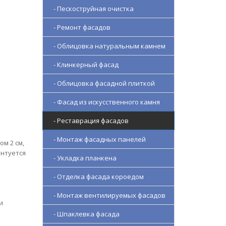
- Пескоструйная очистка
- Ремонт фасадов
- Облицовка натуральным камнем
- Клинкерный фасад
- Облицовка фасадной плиткой
- Фасад из искусственного камня
- Реставрация фасадов
- Монтаж фасадных панелей
м 2 см,
унтуется
- Укладка планкена
- Отделка фасада короедом
- Монтаж вентилируемых фасадов
и
- Шпаклевка фасада