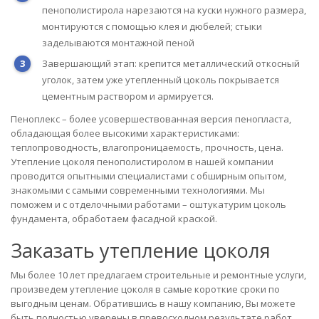
пенополистирола нарезаются на куски нужного размера,
монтируются с помощью клея и дюбелей; стыки
заделываются монтажной пеной
Завершающий этап: крепится металлический откосный
уголок, затем уже утепленный цоколь покрывается
цементным раствором и армируется.
Пеноплекс – более усовершествованная версия пенопласта,
обладающая более высокими характеристиками:
теплопроводность, влагопроницаемость, прочность, цена.
Утепление цоколя пенополистиролом в нашей компании
проводится опытными специалистами с обширным опытом,
знакомыми с самыми современными технологиями. Мы
поможем и с отделочными работами – оштукатурим цоколь
фундамента, обработаем фасадной краской.
Заказать утепление цоколя
Мы более 10 лет предлагаем строительные и ремонтные услуги,
произведем утепление цоколя в самые короткие сроки по
выгодным ценам. Обратившись в нашу компанию, Вы можете
быть полностью уверены в превосходном результате работ.