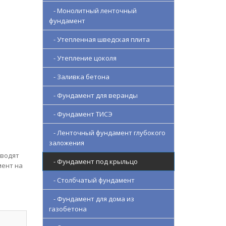
- Монолитный ленточный
фундамент
- Утепленная шведская плита
- Утепление цоколя
й
- Заливка бетона
- Фундамент для веранды
- Фундамент ТИСЭ
- Ленточный фундамент глубокого
заложения
оводят
- Фундамент под крыльцо
мент на
- Столбчатый фундамент
- Фундамент для дома из
газобетона