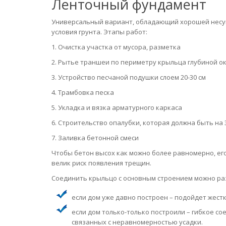
Ленточный фундамент
Универсальный вариант, обладающий хорошей несу
условия грунта. Этапы работ:
1. Очистка участка от мусора, разметка
2. Рытье траншеи по периметру крыльца глубиной ок
3. Устройство песчаной подушки слоем 20-30 см
4. Трамбовка песка
5. Укладка и вязка арматурного каркаса
6. Строительство опалубки, которая должна быть на
7. Заливка бетонной смеси
Чтобы бетон высох как можно более равномерно, ег
велик риск появления трещин.
Соединить крыльцо с основным строением можно раз
если дом уже давно построен – подойдет жест
если дом только-только построили – гибкое с
связанных с неравномерностью усадки.