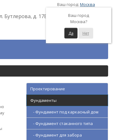
Ваш город:
Москва
Ваш город
л. Бутлерова, д. 17Б
Москва?
Да
Нет
Проектирование
Фундаменты
но
- Фундамент под каркасный дом
ому
- Фундамент стаканного типа
ы
- Фундамент для забора