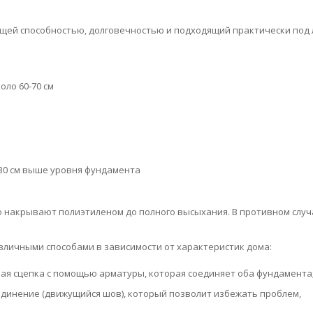
щей способностью, долговечностью и подходящий практически под
оло 60-70 см
 30 см выше уровня фундамента
о накрывают полиэтиленом до полного высыхания. В противном случ
личными способами в зависимости от характеристик дома:
кая сцепка с помощью арматуры, которая соединяет оба фундамента
оединение (движущийся шов), который позволит избежать проблем,