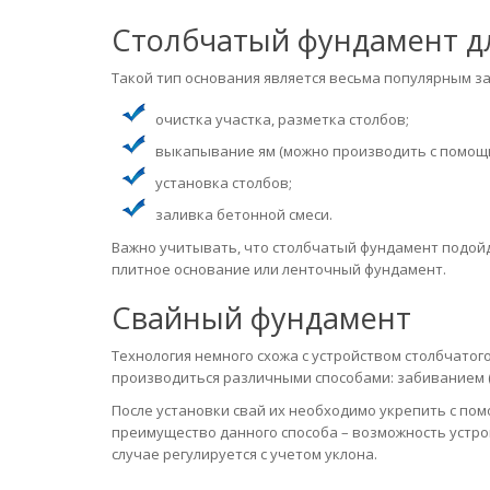
Столбчатый фундамент д
Такой тип основания является весьма популярным за
очистка участка, разметка столбов;
выкапывание ям (можно производить с помощь
установка столбов;
заливка бетонной смеси.
Важно учитывать, что столбчатый фундамент подойд
плитное основание или ленточный фундамент.
Свайный фундамент
Технология немного схожа с устройством столбчатог
производиться различными способами: забиванием (д
После установки свай их необходимо укрепить с пом
преимущество данного способа – возможность устро
случае регулируется с учетом уклона.