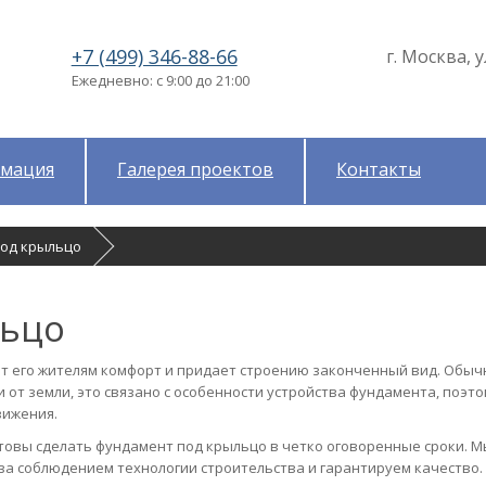
+7 (499) 346-88-66
г. Москва, у
Ежедневно: с 9:00 до 21:00
мация
Галерея проектов
Контакты
под крыльцо
льцо
т его жителям комфорт и придает строению законченный вид. Обыч
 от земли, это связано с особенности устройства фундамента, поэт
вижения.
овы сделать фундамент под крыльцо в четко оговоренные сроки. М
 за соблюдением технологии строительства и гарантируем качество.