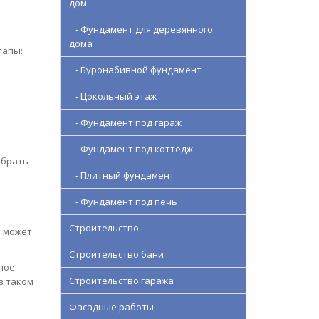
дом
- Фундамент для деревянного
дома
тапы:
- Буронабивной фундамент
- Цокольный этаж
- Фундамент под гараж
- Фундамент под коттедж
ыбрать
- Плитный фундамент
- Фундамент под печь
Строительство
а может
Строительство бани
вное
Строительство гаража
в таком
Фасадные работы