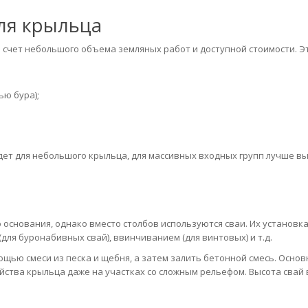
ля крыльца
 счет небольшого объема земляных работ и доступной стоимости. Э
ю бура);
ет для небольшого крыльца, для массивных входных групп лучше в
о основания, однако вместо столбов используются сваи. Их установк
ля буронабивных свай), ввинчиванием (для винтовых) и т.д.
ощью смеси из песка и щебня, а затем залить бетонной смесь. Осно
йства крыльца даже на участках со сложным рельефом. Высота свай 