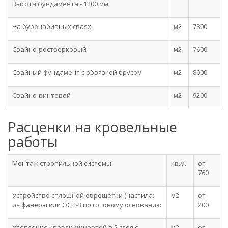
Высота фундамента - 1200 мм
На буронабивных сваях
м2
7800
Свайно-ростверковый
м2
7600
Свайный фундамент c обвязкой брусом
м2
8000
Свайно-винтовой
м2
9200
Расценки на кровельные
работы
Монтаж стропильной системы
кв.м.
от
760
Устройство сплошной обрешетки (настила)
м2
от
из фанеры или ОСП-3 по готовому основанию
200
Утепление кровли минватой в 2 слоя с
м2
от