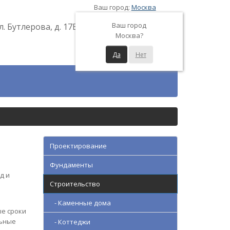
Ваш город:
Москва
Ваш город
л. Бутлерова, д. 17Б
Москва?
Да
Нет
Проектирование
Фундаменты
д и
Строительство
- Каменные дома
ые сроки
льные
- Коттеджи