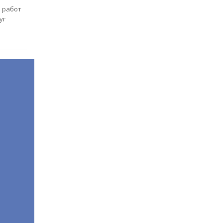
ь работ
уг