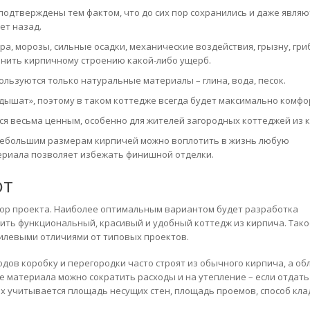
подтверждены тем фактом, что до сих пор сохранились и даже являю
ет назад.
а, морозы, сильные осадки, механические воздействия, грызну, гри
нить кирпичному строению какой-либо ущерб.
ользуются только натуральные материалы – глина, вода, песок.
ышат», поэтому в таком коттедже всегда будет максимально комфо
ся весьма ценным, особенно для жителей загородных коттеджей из 
 небольшим размерам кирпичей можно воплотить в жизнь любую
ериала позволяет избежать финишной отделки.
от
бор проекта. Наиболее оптимальным вариантом будет разработка
ить функциональный, красивый и удобный коттедж из кирпича. Тако
тилевыми отличиями от типовых проектов.
одов коробку и перегородки часто строят из обычного кирпича, а об
е материала можно сократить расходы и на утепление – если отдать
х учитывается площадь несущих стен, площадь проемов, способ кла