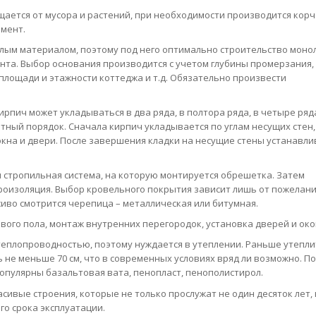
щается от мусора и растений, при необходимости производится кор
амент.
елым материалом, поэтому под него оптимально строительство моно
нта. Выбор основания производится с учетом глубины промерзания,
 площади и этажности коттеджа и т.д. Обязательно произвести
ирпич может укладываться в два ряда, в полтора ряда, в четыре ряда
ный порядок. Сначала кирпич укладывается по углам несущих стен,
окна и двери. После завершения кладки на несущие стены устанавл
 стропильная система, на которую монтируется обрешетка. Затем
дроизоляция. Выбор кровельного покрытия зависит лишь от пожелан
иво смотрится черепица – металлическая или битумная.
ого пола, монтаж внутренних перегородок, установка дверей и око
теплопроводностью, поэтому нуждается в утеплении. Раньше утепли
 не меньше 70 см, что в современных условиях вряд ли возможно. П
опулярны базальтовая вата, пенопласт, пенополистирол.
сивые строения, которые не только прослужат не один десяток лет, 
го срока эксплуатации.