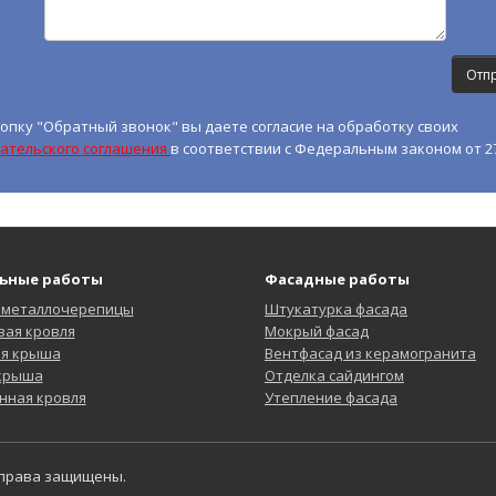
опку "Обратный звонок" вы даете согласие на обработку своих
ательского соглашения
в соответствии с Федеральным законом от 27
ьные работы
Фасадные работы
 металлочерепицы
Штукатурка фасада
ая кровля
Мокрый фасад
ая крыша
Вентфасад из керамогранита
 крыша
Отделка сайдингом
нная кровля
Утепление фасада
 права защищены.