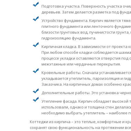
Подготовка участка. Поверхность участка очи
деревьев. Затем делается разметка под фунд
Устройство фундамента. Кирпич является тяж
плитного фундамента или ленточного фундаме
близости грунтовых вод, пучинистости грунта,
гидроизоляцию фундамента.
Кирпичная кладка. В зависимости от проекта к
При любом способе кладки соблюдается шахмат
процессе укладки оставляются отверстия под 
межэтажные или чердачные перекрытия.
Кровельные работы. Сначала устанавливается
укладывается утеплитель, пароизоляция и ги
Заказчика. На кирпичных домах особенно крас
Дополнительные работы. Это установка чернов
Утепление фасада. Кирпич обладает высокой 
использовали, однако и толщина стен делалась
необходимо выбрать утеплитель – наиболее п
Коттеджи из кирпича – это теплые, комфортные и кра
сохранят свою функциональность на протяжении все