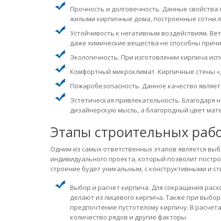
Прочность и долговечность. Данные свойства 
жилыми кирпичные дома, построенные сотни л
Устойчивость к негативным воздействиям. Ветр
даже химические вещества не способны причи
Экологичность. При изготовлении кирпича исп
Комфортный микроклимат. Кирпичные стены «д
Пожаробезопасность. Данное качество являет
Эстетическая привлекательность. Благодаря
дизайнерскую мысль, а благородный цвет мат
Этапы строительных раб
Одним из самых ответственных этапов является вы
индивидуального проекта, который позволит постро
строение будет уникальным, с конструктивными и с
Выбор и расчет кирпича. Для сокращения расх
делают из лицевого кирпича. Также при выбор
предпочтение пустотелому кирпичу. В расчета
количество рядов и другие факторы.