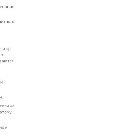
чевание
литного
 и пр.
 в
иваются
ий
н.
тели не
оэтому
но и