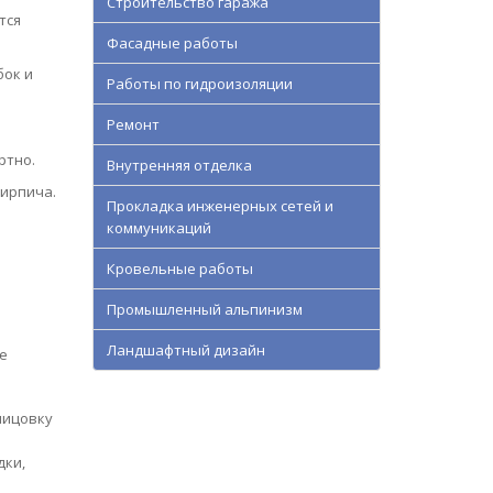
Строительство гаража
тся
Фасадные работы
бок и
Работы по гидроизоляции
Ремонт
ртно.
Внутренняя отделка
кирпича.
Прокладка инженерных сетей и
коммуникаций
Кровельные работы
Промышленный альпинизм
Ландшафтный дизайн
е
лицовку
дки,