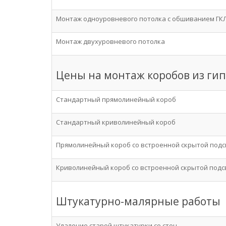
Монтаж одноуровневого потолка с обшиванием ГКЛ
Монтаж двухуровневого потолка
Цены на монтаж коробов из ги
Стандартный прямолинейный короб
Стандартный криволинейный короб
Прямолинейный короб со встроенной скрытой под
Криволинейный короб со встроенной скрытой подс
Штукатурно-малярные работы
Удаление старой штукатурки со стен