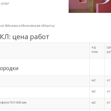
 услуг
о! (Москва и Московская область)
КЛ: цена работ
ед.
Це
изм.
ру
городки
м2
от
м2
от
офиля ГКЛ 600 мм
м2
от