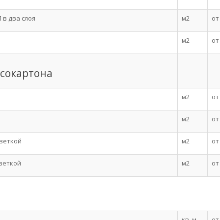
 в два слоя
м2
от
м2
от
псокартона
м2
от
м2
от
светкой
м2
от
веткой
м2
от
кв. м
от