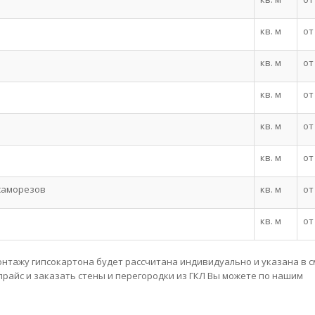
кв. м
от
кв. м
от
кв. м
от
кв. м
от
кв. м
от
 саморезов
кв. м
от
кв. м
от
онтажу гипсокартона будет рассчитана индивидуально и указана в с
айс и заказать стены и перегородки из ГКЛ Вы можете по нашим