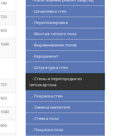
- Капитальный ремонт квартир
 140
- Шпаклевка стен
 720
- Перепланировка
 920
- Монтаж теплого пола
 1040
- Выравнивание полов
- Евроремонт
- Штукатурка стен
- Стены и перегородки из
 720
гипсокартона
- Покраска стен
 920
- Замена смесителя
 1040
- Стяжка пола
 800
- Покраска пола