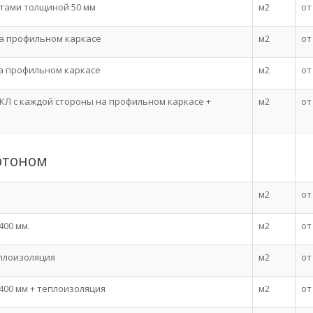
тами толщиной 50 мм
м2
от
на профильном каркасе
м2
от
на профильном каркасе
м2
от
ГКЛ с каждой стороны на профильном каркасе +
м2
от
ртоном
м2
от
400 мм.
м2
от
еплоизоляция
м2
от
400 мм + теплоизоляция
м2
от