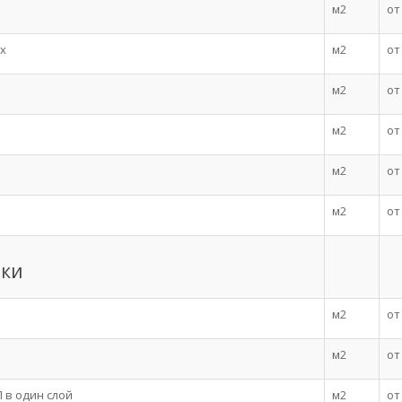
м2
от
х
м2
от
м2
от
м2
от
м2
от
м2
от
лки
м2
от
м2
от
 в один слой
м2
от