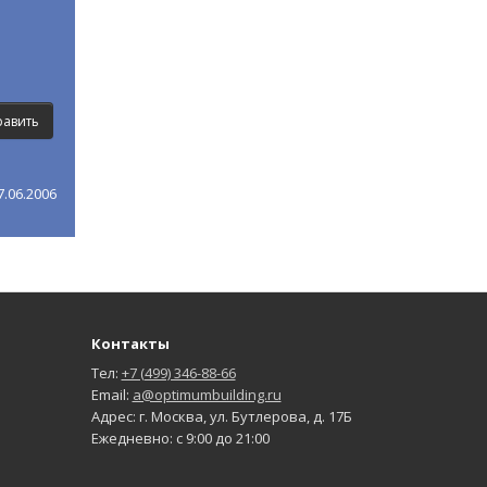
.06.2006
Контакты
Тел:
+7 (499) 346-88-66
Email:
a@optimumbuilding.ru
Адрес: г. Москва, ул. Бутлерова, д. 17Б
Ежедневно: с 9:00 до 21:00