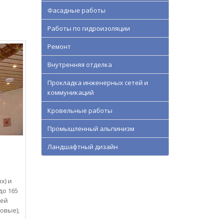
Фасадные работы
Работы по гидроизоляции
Ремонт
Внутренняя отделка
Прокладка инженерных сетей и
коммуникаций
Кровельные работы
Промышленный альпинизм
Ландшафтный дизайн
х) и
до 165
лей
овые),