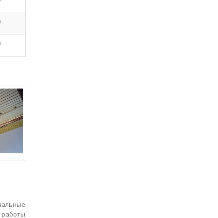
0
0
ональные
т работы