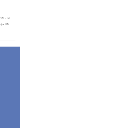
алы и
щь по