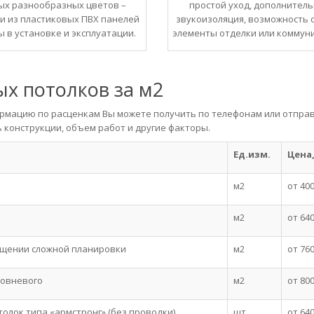
ых разнообразных цветов –
простой уход, дополнител
и из пластиковых ПВХ панелей
звукоизоляция, возможность 
ы в установке и эксплуатации.
элементы отделки или коммун
х потолков за м2
ормацию по расценкам Вы можете получить по телефонам или отпра
ь конструкции, объем работ и другие факторы.
Ед.изм.
Цена,
м2
от 40
м2
от 64
ещении сложной планировки
м2
от 76
ровневого
м2
от 80
олок типа «армстронг» (без проводки)
шт.
от 64