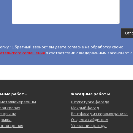
опку "Обратный звонок" вы даете согласие на обработку своих
ательского соглашения
в соответствии с Федеральным законом от 27
ьные работы
Фасадные работы
 металлочерепицы
Штукатурка фасада
ая кровля
Мокрый фасад
ая крыша
Вентфасад из керамогранита
 крыша
Отделка сайдингом
нная кровля
Утепление фасада