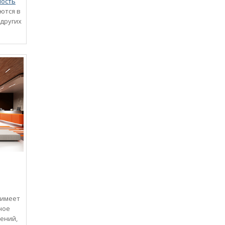
мость
ются в
 других
 имеет
ное
ений,