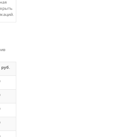
ьная
скрыть
икаций.
вив
 руб.
0
0
0
0
0