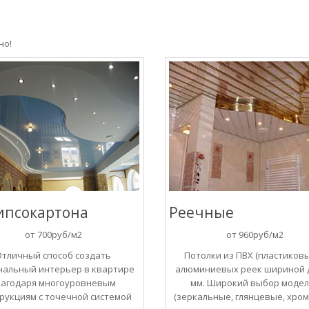
но!
ипсокартона
Реечные
от 700руб/м2
от 960руб/м2
Отличный способ создать
Потолки из ПВХ (пластиковы
нальный интерьер в квартире
алюминиевых реек шириной 
лагодаря многоуровневым
мм. Широкий выбор моде
рукциям с точечной системой
(зеркальные, глянцевые, хром