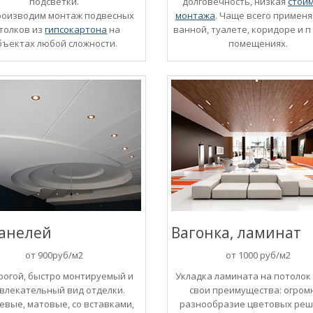
подсветки.
долговечность, низкая
стои
роизводим монтаж подвесных
монтажа
. Чаще всего применя
толков из
гипсокартона
на
ванной, туалете, коридоре и п
бъектах любой сложности.
помещениях.
панелей
Вагонка, ламинат
от 900руб/м2
от 1000 руб/м2
рогой, быстро монтируемый и
Укладка ламината на потолок
влекательный вид отделки.
свои преимущества: огром
евые, матовые, со вставками,
разнообразие цветовых реш