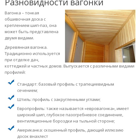
Разновидности вагонки
Вагонка – тонкая
обшивочная доска с
креплением шип-паз, она
может быть представлена
двумя видами.
Деревянная вагонка.
Традиционно используется
при отделке дач,
коттеджей и частных домов. Выпускается с различными видами
профилей:
Стандарт: базовый профиль с трапециевидным
сечением;
Штиль: профиль с закругленными углами;
Европрофиль: также называется «евровагонка», имеет
широкий шип, глубокое пазогребневое соединение,
вентиляционные бороздки на тыльной стороне;
Американка: скошенный профиль, дающий иллюзию
досок внахлест