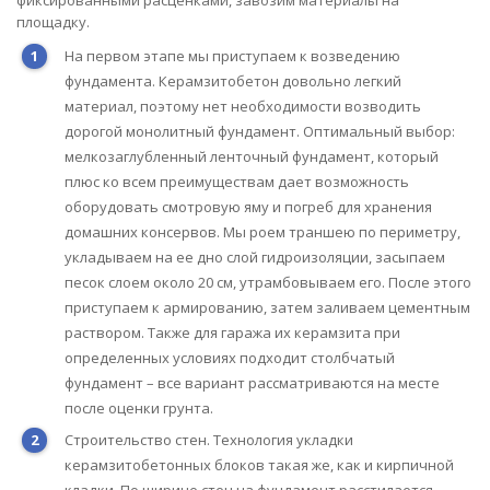
фиксированными расценками, завозим материалы на
площадку.
На первом этапе мы приступаем к возведению
фундамента. Керамзитобетон довольно легкий
материал, поэтому нет необходимости возводить
дорогой монолитный фундамент. Оптимальный выбор:
мелкозаглубленный ленточный фундамент, который
плюс ко всем преимуществам дает возможность
оборудовать смотровую яму и погреб для хранения
домашних консервов. Мы роем траншею по периметру,
укладываем на ее дно слой гидроизоляции, засыпаем
песок слоем около 20 см, утрамбовываем его. После этого
приступаем к армированию, затем заливаем цементным
раствором. Также для гаража их керамзита при
определенных условиях подходит столбчатый
фундамент – все вариант рассматриваются на месте
после оценки грунта.
Строительство стен. Технология укладки
керамзитобетонных блоков такая же, как и кирпичной
кладки. По ширине стен на фундамент расстилается