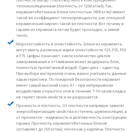
плотность 600 до 1100 кг/м3), либо к конструкционно-
теплоизоляционным (плотность от 1200 кг/м3). Так,
керамзитобетонные блоки плотностью 1800 кг/м3 имеют
такой же коэффициент теплопроводности, как сплошной
керамический кирпич такой же плотности. Вот почему в
гараже из керамзита летом будет прохладно, а зимой
тепло.
Морозостойкость и огнестойкость. Блоки из керамзита
могут иметь различные марки огнестойкости: F25, F35, F50
и F75. Цифры означают, какое количество циклов
замораживания и оттаивания может выдержать блок,
полностью пропитанный водой. Один цикл – один год.
При выборе материалов очень важно учитывать данные
характеристики. По пожарной безопасности керамзит
имеет самый высокий класс A1 – при непрерывном
воздействии открытого огня в течение 7-10 часов кладка
не теряет своих свойств и не разрушается.
Прочность и плотность. От плотности напрямую зависят
энергосберегающие свойства и степень шумоизоляции, а
от прочности – надежность и долговечность конструкции
гаража. Прочность керамзитобетонных блоков
составляет до 250 кг/см2, почти как у кирпича. Плотность