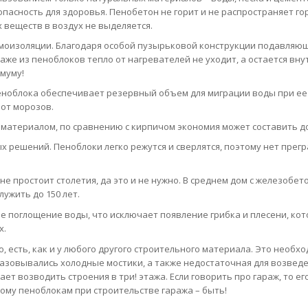
опасность для здоровья. Пенобетон не горит и не распространяет го
 веществ в воздух не выделяется.
моизоляции. Благодаря особой пузырьковой конструкции подавляю
аже из пеноблоков тепло от нагревателей не уходит, а остается внут
муму!
еноблока обеспечивает резервный объем для миграции воды при ее
от морозов.
материалом, по сравнению с кирпичом экономия может составить до
решений. Пеноблоки легко режутся и сверлятся, поэтому нет прегр
 не простоит столетия, да это и не нужно. В среднем дом с железобе
ужить до 150 лет.
е поглощение воды, что исключает появление грибка и плесени, ко
х.
, есть, как и у любого другого строительного материала. Это необх
разовывались холодные мостики, а также недостаточная для возвед
т возводить строения в три! этажа. Если говорить про гараж, то ег
ому пеноблокам при строительстве гаража – быть!