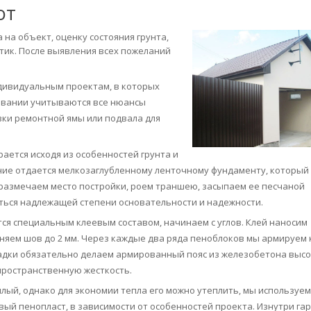
от
на объект, оценку состояния грунта,
тик. После выявления всех пожеланий
дивидуальным проектам, в которых
ровании учитываются все нюансы
вки ремонтной ямы или подвала для
ается исходя из особенностей грунта и
ние отдается мелкозаглубленному ленточному фундаменту, который
 размечаем место постройки, роем траншею, засыпаем ее песчаной
ться надлежащей степени основательности и надежности.
тся специальным клеевым составом, начинаем с углов. Клей наносим
тняем шов до 2 мм. Через каждые два ряда пеноблоков мы армируем 
ладки обязательно делаем армированный пояс из железобетона высо
пространственную жесткость.
лый, однако для экономии тепла его можно утеплить, мы используем
ый пенопласт, в зависимости от особенностей проекта. Изнутри га