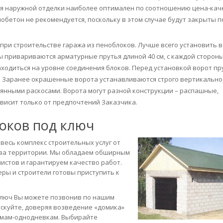
для наружной отделки наиболее оптимален по соотношению цена-кач
обетон не рекомендуется, поскольку в этом случае будут закрыты п
 при строительстве гаража из пеноблоков. Лучше всего установить 
мы привариваются арматурные прутья длиной 40 см, с каждой сторон
аходиться на уровне соединения блоков. Перед установкой ворот пр
 Заранее окрашенные ворота устанавливаются строго вертикально,
янными раскосами. Ворота могут разной конструкции – распашные,
висит только от предпочтений Заказчика.
локов под ключ
есь комплекс строительных услуг от
ства территории. Мы обладаем обширным
стов и гарантируем качество работ.
ры и строители готовы приступить к
ключ Вы можете позвонив по нашим
искуйте, доверяя возведение «домика»
рмам-однодневкам. Выбирайте