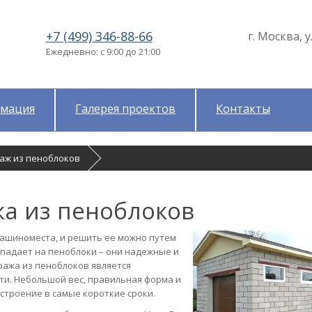
+7 (499) 346-88-66
г. Москва, у
Ежедневно: с 9:00 до 21:00
мация
Галерея проектов
Контакты
раж из пеноблоков
жа из пеноблоков
ашиноместа, и решить ее можно путем
 падает на пеноблоки – они надежные и
аража из пеноблоков является
ти. Небольшой вес, правильная форма и
строение в самые короткие сроки.