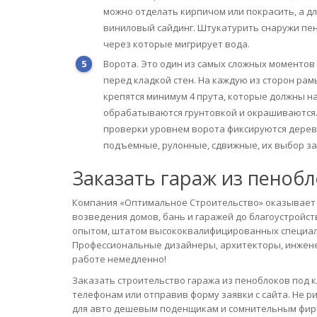
можно отделать кирпичом или покрасить, а 
виниловый сайдинг. Штукатурить снаружи пен
через которые мигрирует вода.
Ворота. Это один из самых сложных моментов
перед кладкой стен. На каждую из сторон ра
крепятся минимум 4 прута, которые должны н
обрабатываются грунтовкой и окрашиваются.
проверки уровнем ворота фиксируются дерев
подъемные, рулонные, сдвижные, их выбор за
Заказать гараж из пеноб
Компания «Оптимальное Строительство» оказывает в
возведения домов, бань и гаражей до благоустрой
опытом, штатом высококвалифицированных специали
Профессиональные дизайнеры, архитекторы, инжене
работе немедленно!
Заказать строительство гаража из пеноблоков под 
телефонам или отправив форму заявки с сайта. Не р
для авто дешевым поденщикам и сомнительным фи