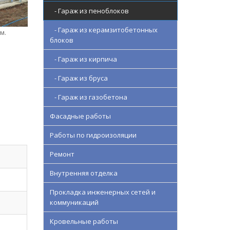
- Гараж из пеноблоков
- Гараж из керамзитобетонных
м.
блоков
- Гараж из кирпича
- Гараж из бруса
- Гараж из газобетона
Фасадные работы
Работы по гидроизоляции
Ремонт
Внутренняя отделка
Прокладка инженерных сетей и
коммуникаций
Кровельные работы