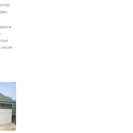
ество
оры,
ворота
ы
утья
 после