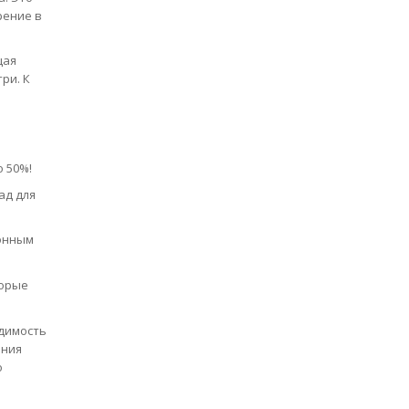
рение в
щая
ри. К
 50%!
ад для
тонным
торые
одимость
ения
о