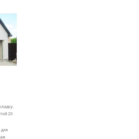
кладку.
той 20
 для
раж