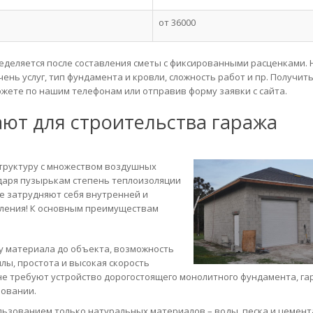
от 36000
еделяется после составления сметы с фиксированными расценками. 
ь услуг, тип фундамента и кровли, сложность работ и пр. Получит
жете по нашим телефонам или отправив форму заявки с сайта.
ют для строительства гаража
структуру с множеством воздушных
годаря пузырькам степень теплоизоляции
не затрудняют себя внутренней и
пления! К основным преимуществам
ку материала до объекта, возможность
лы, простота и высокая скорость
не требуют устройство дорогостоящего монолитного фундамента, га
новании.
льзованием только натуральных материалов – воды, песка и цемент