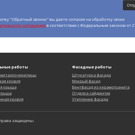
опку "Обратный звонок" вы даете согласие на обработку своих
ательского соглашения
в соответствии с Федеральным законом от 27
ьные работы
Фасадные работы
 металлочерепицы
Штукатурка фасада
ая кровля
Мокрый фасад
ая крыша
Вентфасад из керамогранита
 крыша
Отделка сайдингом
нная кровля
Утепление фасада
 права защищены.