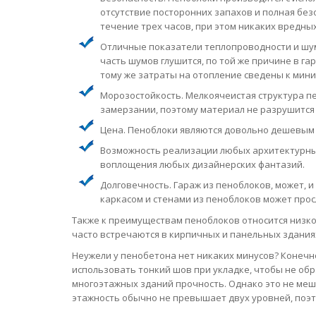
отсутствие посторонних запахов и полная без
течение трех часов, при этом никаких вредных
Отличные показатели теплопроводности и шу
часть шумов глушится, по той же причине в гар
тому же затраты на отопление сведены к мини
Морозостойкость. Мелкоячеистая структура п
замерзании, поэтому материал не разрушится 
Цена. Пеноблоки являются довольно дешевым 
Возможность реализации любых архитектурных 
воплощения любых дизайнерских фантазий.
Долговечность. Гараж из пеноблоков, может, и
каркасом и стенами из пеноблоков может просл
Также к преимуществам пеноблоков относится низко
часто встречаются в кирпичных и панельных здания
Неужели у пенобетона нет никаких минусов? Конечно
использовать тонкий шов при укладке, чтобы не об
многоэтажных зданий прочность. Однако это не мешае
этажность обычно не превышает двух уровней, поэт