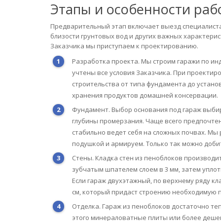
Этапы и особенности раб
Предварительный этап включает выезд специалиста 
близости грунтовых вод и других важных характерис
Заказчика мы приступаем к проектированию.
Разработка проекта. Мы строим гаражи по ин
учтены все условия Заказчика. При проекти
строительства от типа фундамента до устано
хранения продуктов домашней консервации.
Фундамент. Выбор основания под гараж выбир
глубины промерзания. Чаще всего предпочте
стабильно ведет себя на сложных почвах. Мы
подушкой и армируем. Только так можно доби
Стены. Кладка стен из пеноблоков производи
зубчатым шпателем слоем в 3 мм, затем упло
Если гараж двухэтажный, по верхнему ряду к
см, который придаст строению необходимую 
Отделка. Гараж из пеноблоков достаточно теп
этого минераловатные плиты или более дешев