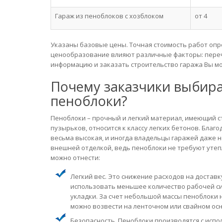
Гараж из пеноблоков с хозблоком
от 4
Указаны базовые цены. Точная стоимость работ опр
ценообразование влияют различные факторы: перечен
информацию и заказать строительство гаража Вы мо
Почему заказчики выбира
пеноблоки?
Пеноблоки – прочный и легкий материал, имеющий 
пузырьков, относится к классу легких бетонов. Бла
весьма высокая, и иногда владельцы гаражей даже 
внешней отделкой, ведь пеноблоки не требуют уте
можно отнести:
Легкий вес. Это снижение расходов на достав
использовать меньшее количество рабочей си
укладки. За счет небольшой массы пеноблоки 
можно возвести на ленточном или свайном ос
Безопасность. Пеноблоки производятся с испо