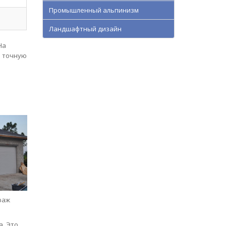
Промышленный альпинизм
Ландшафтный дизайн
На
ь точную
раж
а. Это