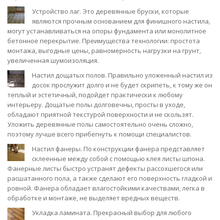
Устройство лаг. Это деревянные бруски, которые
являются прочным основанием для финишного настила,
могут устанавливаться на опоры фундамента или монолитное
бетонное перекрытие. Преимущества технологии: простота
монтажа, выгодные цены, равномерность нагрузки на грунт,
увеличенная шумоизоляция.
Настил дощатых полов. Правильно уложенный настил из
досок прослужит долго и не будет скрипеть, к тому же он
теплый и эстетичный, подойдет практически к любому
интерьеру. Дощатые полы долговечны, просты в уходе,
обладают приятной текстурой поверхности и не скользят.
Уложить деревянные полы самостоятельно очень сложно,
поэтому лучше всего прибегнуть к помощи специалистов.
Настил фанеры. По конструкции фанера представляет
склеенные между собой с помощью клея листы шпона.
Фанерные листы быстро устранят дефекты рассохшегося или
расшатанного пола, а также сделают его поверхность гладкой и
ровной. Фанера обладает влагостойкими качествами, легка в
обработке и монтаже, не выделяет вредных веществ.
Укладка ламината. Прекрасный выбор для любого