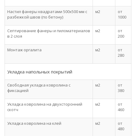
Настил фанеры квадратами 500х500 мм с
м2
от
разбежкой швов (по бетону)
1000
Септирование фанеры и пиломатериалов
м2
от
в 2 слоя
200
Монтаж оргалита
м2
от
280
Укладка напольных покрытий
Свободная укладка ковролина с
м2
от
фиксацией
380
Укладка ковролина на двухсторонний
м2
от
скотч
460
Укладка ковролина на клей
м2
от
480