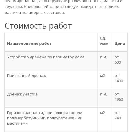
неармированная, а по структуре различают пасты, мастики и
эмульсии. Наибольшей защиты следует ожидать от горячих
мастик и полимерных составов.
Стоимость работ
Ед.
Наименование работ
изм.
Цена
Устройство дренажа по периметру дома
п.м.
от
600
Пристенный дренаж
м2
от
1400
Дренаж участка
п.м.
от
1960
Горизонтальная гидроизоляция кровли
м2
от
полимербитумными, полиуретановыми
240
мастиками