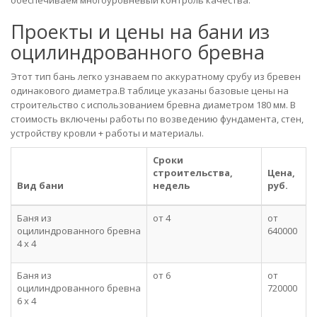
обеспечиваем многоуровневый контроль качества.
Проекты и цены на бани из
оцилиндрованного бревна
Этот тип бань легко узнаваем по аккуратному срубу из бревен
одинакового диаметра.В таблице указаны базовые цены на
строительство с использованием бревна диаметром 180 мм. В
стоимость включены работы по возведению фундамента, стен,
устройству кровли + работы и материалы.
Сроки
строительства,
Цена,
Вид бани
недель
руб.
Баня из
от 4
от
оцилиндрованного бревна
640000
4 х 4
Баня из
от 6
от
оцилиндрованного бревна
720000
6 х 4