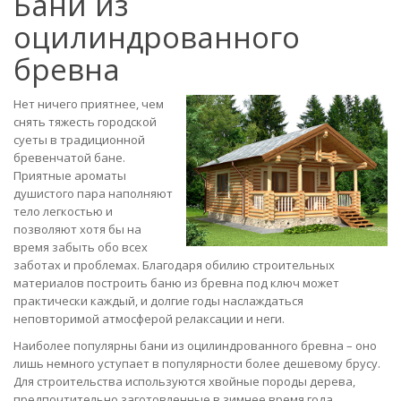
Бани из
оцилиндрованного
бревна
Нет ничего приятнее, чем
снять тяжесть городской
суеты в традиционной
бревенчатой бане.
Приятные ароматы
душистого пара наполняют
тело легкостью и
позволяют хотя бы на
время забыть обо всех
заботах и проблемах. Благодаря обилию строительных
материалов построить баню из бревна под ключ может
практически каждый, и долгие годы наслаждаться
неповторимой атмосферой релаксации и неги.
Наиболее популярны бани из оцилиндрованного бревна – оно
лишь немного уступает в популярности более дешевому брусу.
Для строительства используются хвойные породы дерева,
предпочтительно заготовленные в зимнее время года.