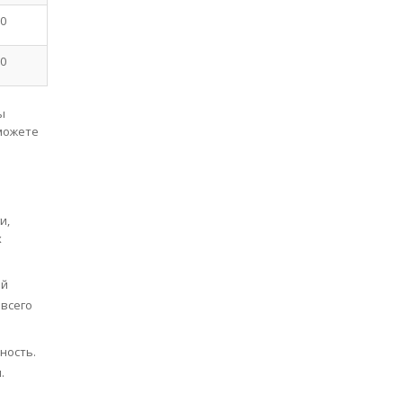
0
0
ы
можете
и,
х
ий
 всего
ность.
.