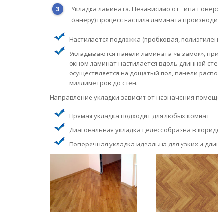
Укладка ламината. Независимо от типа повер
фанеру) процесс настила ламината производи
Настилается подложка (пробковая, полиэтилен
Укладываются панели ламината «в замок», при
окном ламинат настилается вдоль длинной сте
осуществляется на дощатый пол, панели распо
миллиметров до стен.
Направление укладки зависит от назначения помещ
Прямая укладка подходит для любых комнат
Диагональная укладка целесообразна в корид
Поперечная укладка идеальна для узких и дли