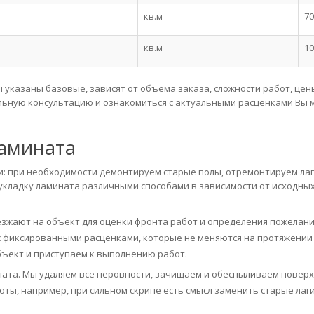
кв.м
70
кв.м
10
 указаны базовые, зависят от объема заказа, сложности работ, цен
альную консультацию и ознакомиться с актуальными расценками Вы 
ламината
: при необходимости демонтируем старые полы, отремонтируем лаг
укладку ламината различными способами в зависимости от исходны
зжают на объект для оценки фронта работ и определения пожелан
с фиксированными расценками, которые не меняются на протяжении
бъект и приступаем к выполнению работ.
ната. Мы удаляем все неровности, зачищаем и обеспыливаем поверх
ы, например, при сильном скрипе есть смысл заменить старые лаги