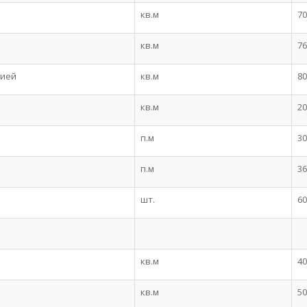
кв.м
70
кв.м
76
рией
кв.м
80
кв.м
20
п.м
30
п.м
36
шт.
60
кв.м
40
кв.м
50