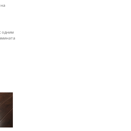
 на
с одним
ламината