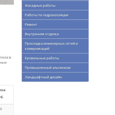
Фасадные работы
Работы по гидроизоляции
Ремонт
Внутренняя отделка
Прокладка инженерных сетей и
коммуникаций
пола в
Кровельные работы
ьные
Промышленный альпинизм
Ландшафтный дизайн
ена
уб.
0