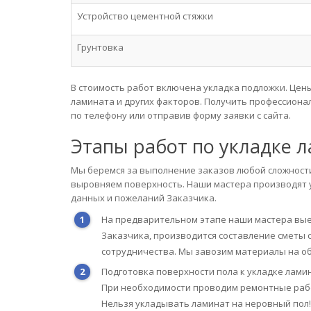
Устройство цементной стяжки
Грунтовка
В стоимость работ включена укладка подложки. Цены
ламината и других факторов. Получить профессион
по телефону или отправив форму заявки с сайта.
Этапы работ по укладке 
Мы беремся за выполнение заказов любой сложности
выровняем поверхность. Наши мастера производят 
данных и пожеланий Заказчика.
На предварительном этапе наши мастера вые
Заказчика, производится составление сметы 
сотрудничества. Мы завозим материалы на о
Подготовка поверхности пола к укладке лами
При необходимости проводим ремонтные работ
Нельзя укладывать ламинат на неровный пол!