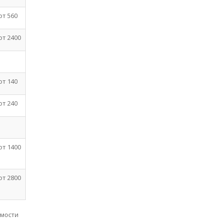
от 560
от 2400
от 140
от 240
от 1400
от 2800
имости