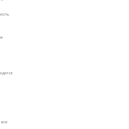
ность
ле
водится
 все