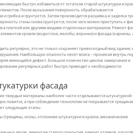
зволяющие быстро избавиться от остатков старой штукатурки и крас
пинистов. После высыхания поверхность обрабатывается
 и грибка и грунтуется. Затем производится расшивка и заделка тр
рхность стены снова грунтуется, после чего можно приступать к ф
елка плиткой или другими видами отделочных материалов. Ремонт фа
лементов кровли (водостоки, желобы, воронки) и фасада (карнизы, 
ть регулярно, это не только сохраняет превосходный вид здания, 
рушения. Наибольшую опасность несет влага – проникая внутрь по
ширяя имеющийся дефект. Большое количество циклов замерзания и
ирование регулярных работ быстро приводит к необходимости
тукатурки фасада
угие твердые материалы наиболее часто отделываются штукатуркой 
но ложится, а при соблюдении технологии не покрывается трещина
ет следующие этапы:
ы (трещины, сколы, отслоение штукатурки и краски, механические
ельных лесов, демонтаж старого покрытия, ремонт отливов, откосов