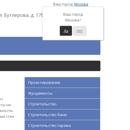
Ваш город:
Москва
Ваш город
л. Бутлерова, д. 17Б
Москва?
Да
Нет
Проектирование
Фундаменты
ет
Строительство
оты не
хности.
Строительство бани
ия стен
Строительство гаража