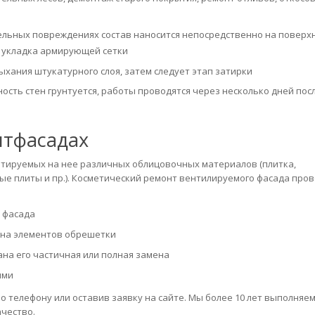
ельных повреждениях состав наносится непосредственно на поверх
я укладка армирующей сетки
ыхания штукатурного слоя, затем следует этап затирки
ость стен грунтуется, работы проводятся через несколько дней пос
нтфасадах
тируемых на нее различных облицовочных материалов (плитка,
ые плиты и пр.). Косметический ремонт вентилируемого фасада про
 фасада
ена элементов обрешетки
на его частичная или полная замена
ями
 телефону или оставив заявку на сайте. Мы более 10 лет выполняем
чество.