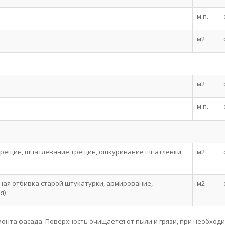
м.п.
м2
м2
м.п.
трещин, шпатлевание трещин, ошкуривание шпатлевки,
м2
ная отбивка старой штукатурки, армирование,
м2
я)
онта фасада. Поверхность очищается от пыли и грязи, при необход