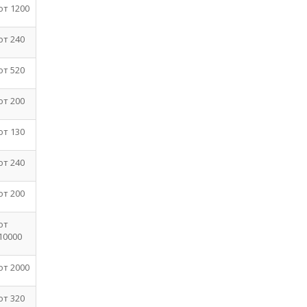
от 1200
от 240
от 520
от 200
от 130
от 240
от 200
от
10000
от 2000
от 320