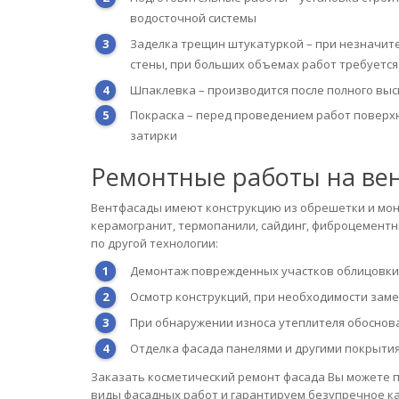
водосточной системы
Заделка трещин штукатуркой – при незначит
стены, при больших объемах работ требуетс
Шпаклевка – производится после полного выс
Покраска – перед проведением работ поверхн
затирки
Ремонтные работы на ве
Вентфасады имеют конструкцию из обрешетки и мон
керамогранит, термопанили, сайдинг, фиброцементн
по другой технологии:
Демонтаж поврежденных участков облицовки
Осмотр конструкций, при необходимости зам
При обнаружении износа утеплителя обоснова
Отделка фасада панелями и другими покрыти
Заказать косметический ремонт фасада Вы можете по
виды фасадных работ и гарантируем безупречное ка