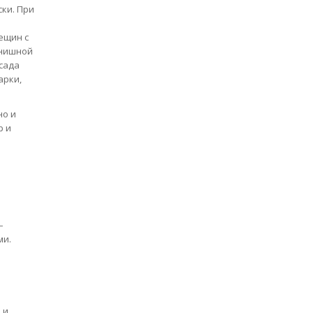
ки. При
ещин с
инишной
сада
арки,
но и
р и
–
ми.
 и