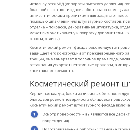
используются АВД (аппараты высокого давления), по
большой высотности здания обоснована помощь аль
антисептическими пропитками для защиты от плесени
помощью шпаклевки или штукатурных составов, пове
отделке – покраска, декоративная штукатурка, отд
может включать замену и покраску дополнительных э
откосы, отливы).
Косметический ремонт фасада рекомендуется проводи
защищает его конструкции от преждевременного раз
трещин, она замерзает в холодное время года, рас
оттаивания ускоряют негативные процессы, а игнор
капитального ремонта.
Косметический ремонт ш
Кирпичная кладка, блоки из ячеистых бетонов и др
благодаря ровной поверхности облицовка превосход
Косметический ремонт штукатурного фасада включа
Осмотр поверхности – выявляются все дефект
повреждения)
Подготовительные работы – установка строит