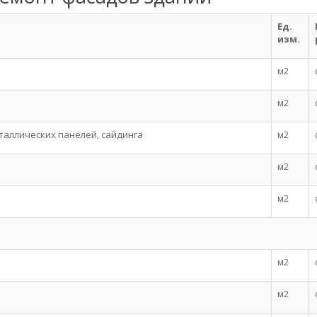
Ед.
изм.
м2
м2
таллических панелей, сайдинга
м2
м2
м2
м2
м2