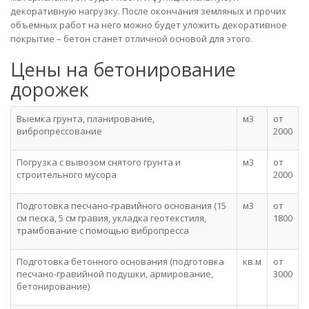
декоративную нагрузку. После окончания земляных и прочих
объемных работ на него можно будет уложить декоративное
покрытие – бетон станет отличной основой для этого.
Цены на бетонирование
дорожек
Выемка грунта, планирование,
м3
от
вибропрессование
2000
Погрузка с вывозом снятого грунта и
м3
от
строительного мусора
2000
Подготовка песчано-гравийного основания (15
м3
от
см песка, 5 см гравия, укладка геотекстиля,
1800
трамбование с помощью вибропресса
Подготовка бетонного основания (подготовка
кв.м
от
песчано-гравийной подушки, армирование,
3000
бетонирование)