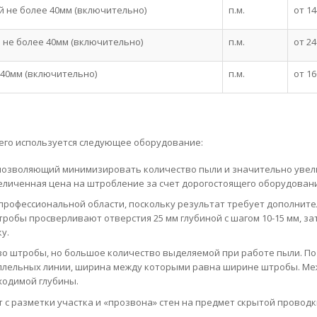
 не более 40мм (включительно)
п.м.
от 14
 не более 40мм (включительно)
п.м.
от 24
 40мм (включительно)
п.м.
от 16
его используется следующее оборудование:
позволяющий минимизировать количество пыли и значительно уве
еличенная цена на штробление за счет дорогостоящего оборудовани
 профессиональной области, поскольку результат требует дополнит
тробы просверливают отверстия 25 мм глубиной с шагом 10-15 мм, за
у.
во штробы, но большое количество выделяемой при работе пыли. По
ллельных линии, ширина между которыми равна ширине штробы. Ме
ходимой глубины.
с разметки участка и «прозвона» стен на предмет скрытой проводк