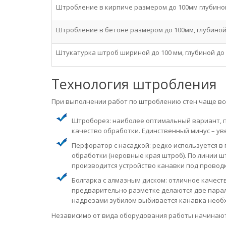
Штробление в кирпиче размером до 100мм глубиной
Штробление в бетоне размером до 100мм, глубиной
Штукатурка штроб шириной до 100 мм, глубиной до
Технология штробления
При выполнении работ по штроблению стен чаще вс
Штроборез: наиболее оптимальный вариант, 
качество обработки. Единственный минус – ув
Перфоратор с насадкой: редко используется в
обработки (неровные края штроб). По линии ш
производится устройство канавки под проводк
Болгарка с алмазным диском: отличное качест
предварительно разметке делаются две пара
надрезами зубилом выбивается канавка необ
Независимо от вида оборудования работы начинают 