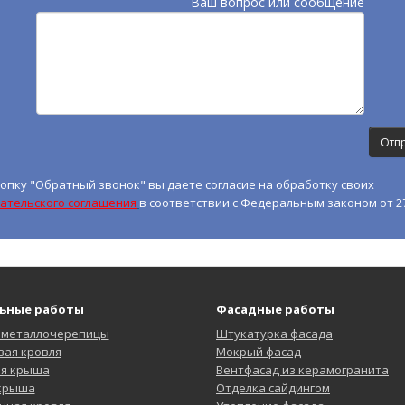
Ваш вопрос или сообщение
опку "Обратный звонок" вы даете согласие на обработку своих
ательского соглашения
в соответствии с Федеральным законом от 27
ьные работы
Фасадные работы
 металлочерепицы
Штукатурка фасада
ая кровля
Мокрый фасад
ая крыша
Вентфасад из керамогранита
 крыша
Отделка сайдингом