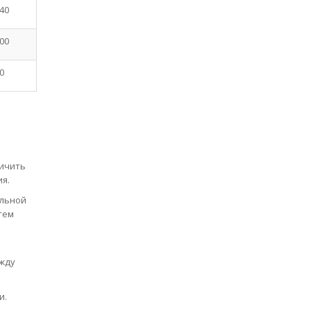
40
00
0
личить
я.
ельной
тем
жду
и.